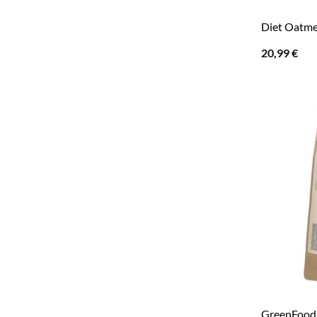
Diet Oatmea
20,99
€
GreenFood 