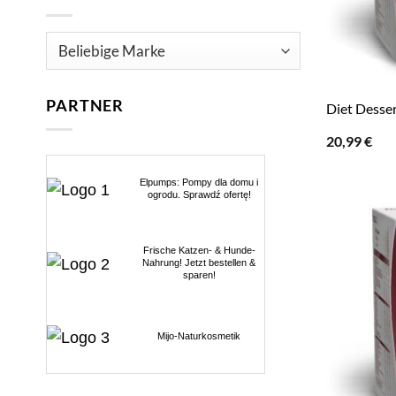
PARTNER
Diet Desse
20,99
€
Elpumps: Pompy dla domu i
ogrodu. Sprawdź ofertę!
Frische Katzen- & Hunde-
Nahrung! Jetzt bestellen &
sparen!
Mijo-Naturkosmetik