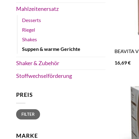
Mahlzeitenersatz
Desserts
Riegel
Shakes
Suppen & warme Gerichte
BEAVITA Vi
16,69
€
Shaker & Zubehör
Stoffwechselförderung
PREIS
Min.
Max.
FILTER
Preis
Preis
MARKE