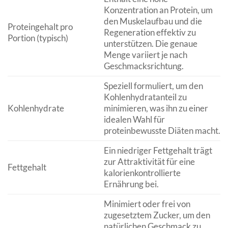
Konzentration an Protein, um
den Muskelaufbau und die
Proteingehalt pro
Regeneration effektiv zu
Portion (typisch)
unterstützen. Die genaue
Menge variiert je nach
Geschmacksrichtung.
Speziell formuliert, um den
Kohlenhydratanteil zu
Kohlenhydrate
minimieren, was ihn zu einer
idealen Wahl für
proteinbewusste Diäten macht.
Ein niedriger Fettgehalt trägt
zur Attraktivität für eine
Fettgehalt
kalorienkontrollierte
Ernährung bei.
Minimiert oder frei von
zugesetztem Zucker, um den
natürlichen Geschmack zu