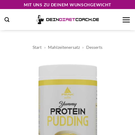
Zum
MIT UNS ZU DEINEM WUNSCHGEWICHT
Inhalt
springen
Start
»
Mahlzeitenersatz
»
Desserts