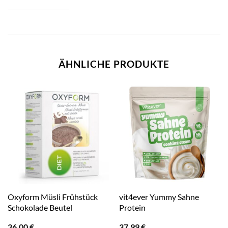
ÄHNLICHE PRODUKTE
Oxyform Müsli Frühstück
vit4ever Yummy Sahne
Schokolade Beutel
Protein
36,00
€
37,99
€