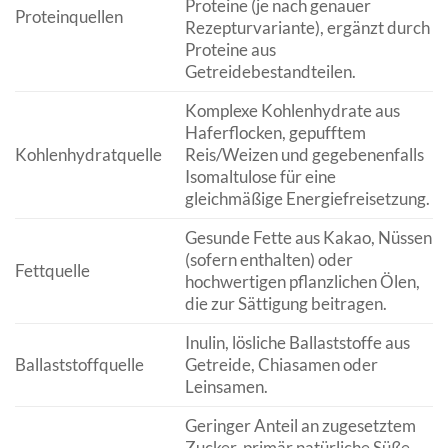
Proteine (je nach genauer
Proteinquellen
Rezepturvariante), ergänzt durch
Proteine aus
Getreidebestandteilen.
Komplexe Kohlenhydrate aus
Haferflocken, gepufftem
Kohlenhydratquelle
Reis/Weizen und gegebenenfalls
Isomaltulose für eine
gleichmäßige Energiefreisetzung.
Gesunde Fette aus Kakao, Nüssen
(sofern enthalten) oder
Fettquelle
hochwertigen pflanzlichen Ölen,
die zur Sättigung beitragen.
Inulin, lösliche Ballaststoffe aus
Ballaststoffquelle
Getreide, Chiasamen oder
Leinsamen.
Geringer Anteil an zugesetztem
Zucker, primär natürliche Süße