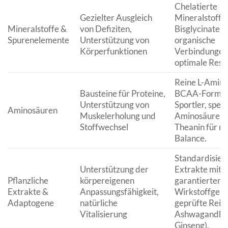
Chelatierte
Gezielter Ausgleich
Mineralstoffe 
Mineralstoffe &
von Defiziten,
Bisglycinate),
Spurenelemente
Unterstützung von
organische
Körperfunktionen
Verbindungen
optimale Reso
Reine L-Amino
Bausteine für Proteine,
BCAA-Formeln
Unterstützung von
Sportler, spezi
Aminosäuren
Muskelerholung und
Aminosäuren w
Stoffwechsel
Theanin für m
Balance.
Standardisier
Unterstützung der
Extrakte mit
Pflanzliche
körpereigenen
garantiertem
Extrakte &
Anpassungsfähigkeit,
Wirkstoffgeha
Adaptogene
natürliche
geprüfte Reinh
Vitalisierung
Ashwagandha
Ginseng).