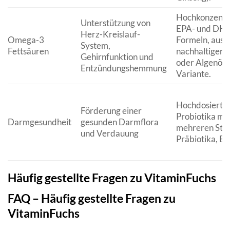
Hochkonzentr
Unterstützung von
EPA- und DH
Herz-Kreislauf-
Omega-3
Formeln, aus
System,
Fettsäuren
nachhaltiger F
Gehirnfunktion und
oder Algenöl-
Entzündungshemmung
Variante.
Hochdosierte
Förderung einer
Probiotika mit
Darmgesundheit
gesunden Darmflora
mehreren St
und Verdauung
Präbiotika, E
Häufig gestellte Fragen zu VitaminFuchs
FAQ – Häufig gestellte Fragen zu
VitaminFuchs