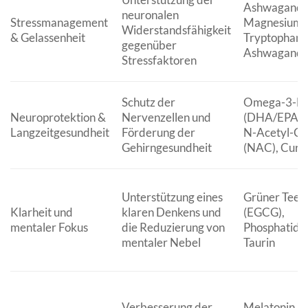
Ashwagandh
neuronalen
Stressmanagement
Magnesium, 
Widerstandsfähigkeit
& Gelassenheit
Tryptophan,
gegenüber
Ashwagand
Stressfaktoren
Schutz der
Omega-3-Fe
Neuroprotektion &
Nervenzellen und
(DHA/EPA), 
Langzeitgesundheit
Förderung der
N-Acetyl-Cy
Gehirngesundheit
(NAC), Curc
Unterstützung eines
Grüner Tee E
Klarheit und
klaren Denkens und
(EGCG),
mentaler Fokus
die Reduzierung von
Phosphatidyl
mentaler Nebel
Taurin
Verbesserung der
Melatonin,