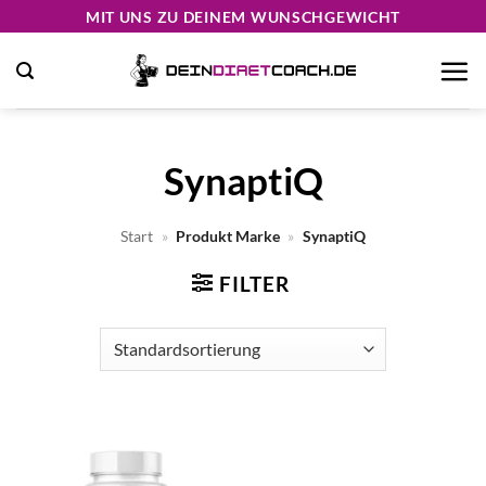
Zum
MIT UNS ZU DEINEM WUNSCHGEWICHT
Inhalt
springen
SynaptiQ
Start
»
Produkt Marke
»
SynaptiQ
FILTER