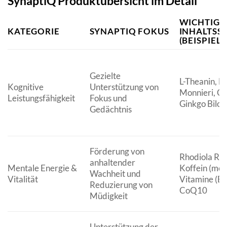
SynaptiQ Produktübersicht im Detail
WICHTIGE
KATEGORIE
SYNAPTIQ FOKUS
INHALTSS
(BEISPIELE
Gezielte
L-Theanin, B
Kognitive
Unterstützung von
Monnieri, Cit
Leistungsfähigkeit
Fokus und
Ginkgo Bilob
Gedächtnis
Förderung von
Rhodiola Ros
anhaltender
Mentale Energie &
Koffein (mod
Wachheit und
Vitalität
Vitamine (B6
Reduzierung von
CoQ10
Müdigkeit
Unterstützung der