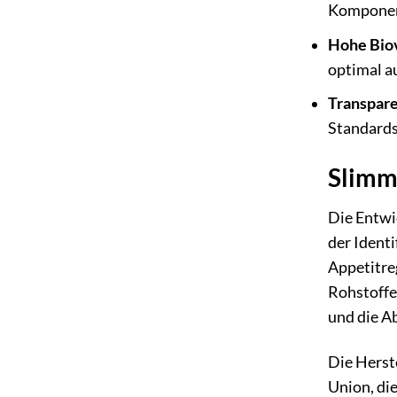
Komponent
Hohe Biov
optimal 
Transpare
Standards
Slimm
Die Entwi
der Identi
Appetitre
Rohstoffe
und die A
Die Herste
Union, di