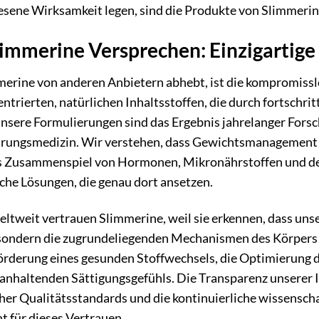
sene Wirksamkeit legen, sind die Produkte von Slimmerin
immerine Versprechen: Einzigartige 
erine von anderen Anbietern abhebt, ist die kompromisslo
ntrierten, natürlichen Inhaltsstoffen, die durch fortschr
nsere Formulierungen sind das Ergebnis jahrelanger Forsc
rungsmedizin. Wir verstehen, dass Gewichtsmanagement meh
 Zusammenspiel von Hormonen, Mikronährstoffen und der
iche Lösungen, die genau dort ansetzen.
ltweit vertrauen Slimmerine, weil sie erkennen, dass u
 sondern die zugrundeliegenden Mechanismen des Körpers p
Förderung eines gesunden Stoffwechsels, die Optimierung
anhaltenden Sättigungsgefühls. Die Transparenz unserer In
her Qualitätsstandards und die kontinuierliche wissensch
 für dieses Vertrauen.