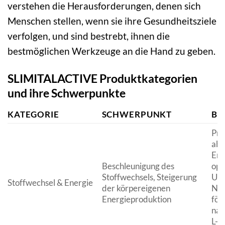
verstehen die Herausforderungen, denen sich
Menschen stellen, wenn sie ihre Gesundheitsziele
verfolgen, und sind bestrebt, ihnen die
bestmöglichen Werkzeuge an die Hand zu geben.
SLIMITALACTIVE Produktkategorien
und ihre Schwerpunkte
KATEGORIE
SCHWERPUNKT
BE
Pro
abz
Ene
Beschleunigung des
opt
Stoffwechsels, Steigerung
Um
Stoffwechsel & Energie
der körpereigenen
Näh
Energieproduktion
för
nat
L-C