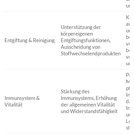
unt
Kom
aus
Unterstützung der
und
körpereigenen
bei
Entgiftung & Reinigung
Entgiftungsfunktionen,
von
Ausscheidung von
bef
Stoffwechselendprodukten
von
unt
Prä
Min
pfl
Stärkung des
Imm
Immunsystem &
Immunsystems, Erhöhung
dar
Vitalität
der allgemeinen Vitalität
Imm
und Widerstandsfähigkeit
und
Leb
ste