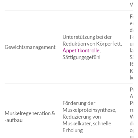
Vit
For
ent
den
Unterstützung bei der
Fet
Reduktion von Körperfett,
unt
Gewichtsmanagement
Appetitkontrolle
,
lan
Sättigungsgefühl
Sät
för
Kal
kon
Pro
Ami
Förderung der
Pro
Muskelproteinsynthese,
reg
Muskelregeneration &
Reduzierung von
Wir
-aufbau
Muskelkater, schnelle
dem
Erholung
opt
und