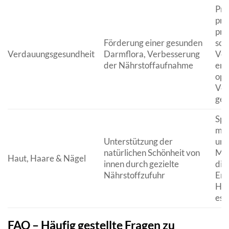
Pro
prä
pro
Förderung einer gesunden
sow
Verdauungsgesundheit
Darmflora, Verbesserung
Ve
der Nährstoffaufnahme
ent
opt
Ver
gew
Spe
mit
Unterstützung der
und
natürlichen Schönheit von
Mik
Haut, Haare & Nägel
innen durch gezielte
die
Nährstoffzufuhr
Ers
Hau
esse
FAQ – Häufig gestellte Fragen zu