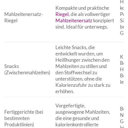
Hoh
Kompakte und praktische
kont
Mahlzeitenersatz-
Riegel
, die als vollwertiger
Por
Riegel
Mahlzeitenersatz
konzipiert
Sät
sind. Ideal für unterwegs.
bre
Ges
Leichte Snacks, die
entwickelt wurden, um
Kal
Heißhunger zwischen den
Bef
Snacks
Mahlzeiten zu stillen und
Hei
(Zwischenmahlzeiten)
den Stoffwechsel zu
Bei
unterstützen, ohne die
lec
Kalorienzufuhr zu stark zu
erhöhen.
Vorgefertigte,
Beq
Fertiggerichte (bei
ausgewogene Mahlzeiten,
Näh
bestimmten
die eine gesunde und
Ges
Produktlinien)
kalorienkontrollierte
kei