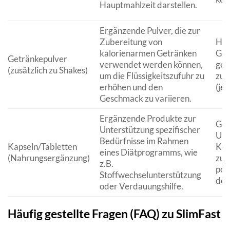
Hauptmahlzeit darstellen.
Ergänzende Pulver, die zur
Zubereitung von
Hyd
kalorienarmen Getränken
Ges
Getränkepulver
verwendet werden können,
ger
(zusätzlich zu Shakes)
um die Flüssigkeitszufuhr zu
zus
erhöhen und den
(je
Geschmack zu variieren.
Ergänzende Produkte zur
Gez
Unterstützung spezifischer
Unt
Bedürfnisse im Rahmen
Kapseln/Tabletten
Kör
eines Diätprogramms, wie
(Nahrungsergänzung)
zur
z.B.
pot
Stoffwechselunterstützung
des
oder Verdauungshilfe.
Häufig gestellte Fragen (FAQ) zu SlimFast