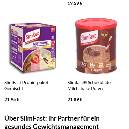
19,59
€
SlimFast Probierpaket
Slimfast® Schokolade
Gemischt
Milchshake Pulver
21,95
€
21,89
€
Über SlimFast: Ihr Partner für ein
gesundes Gewichtsmanagement