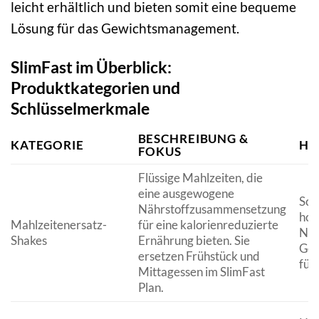
leicht erhältlich und bieten somit eine bequeme
Lösung für das Gewichtsmanagement.
SlimFast im Überblick:
Produktkategorien und
Schlüsselmerkmale
BESCHREIBUNG &
KATEGORIE
HA
FOKUS
Flüssige Mahlzeiten, die
eine ausgewogene
Sch
Nährstoffzusammensetzung
hoh
Mahlzeitenersatz-
für eine kalorienreduzierte
Näh
Shakes
Ernährung bieten. Sie
Ges
ersetzen Frühstück und
für
Mittagessen im SlimFast
Plan.