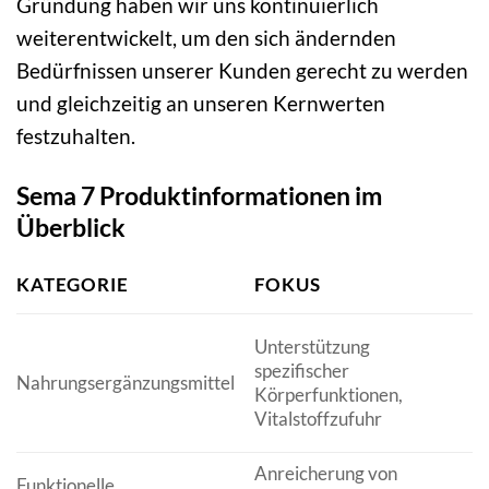
Gründung haben wir uns kontinuierlich
weiterentwickelt, um den sich ändernden
Bedürfnissen unserer Kunden gerecht zu werden
und gleichzeitig an unseren Kernwerten
festzuhalten.
Sema 7 Produktinformationen im
Überblick
KATEGORIE
FOKUS
Q
Unterstützung
G
spezifischer
Nahrungsergänzungsmittel
S
Körperfunktionen,
z
Vitalstoffzufuhr
Anreicherung von
Funktionelle
I