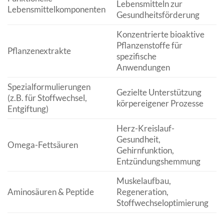
Lebensmitteln zur
Lebensmittelkomponenten
H
Gesundheitsförderung
Konzentrierte bioaktive
S
Pflanzenstoffe für
E
Pflanzenextrakte
spezifische
R
Anwendungen
d
Spezialformulierungen
Gezielte Unterstützung
R
(z.B. für Stoffwechsel,
körpereigener Prozesse
A
Entgiftung)
Herz-Kreislauf-
R
Gesundheit,
Omega-Fettsäuren
(
Gehirnfunktion,
S
Entzündungshemmung
Muskelaufbau,
R
Aminosäuren & Peptide
Regeneration,
F
Stoffwechseloptimierung