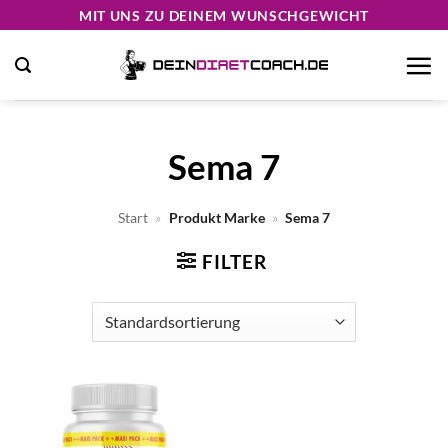
Zum
MIT UNS ZU DEINEM WUNSCHGEWICHT
Inhalt
springen
Sema 7
Start
»
Produkt Marke
»
Sema 7
FILTER