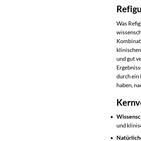
Refigu
Was Refig
wissensch
Kombinati
klinischen
und gut ve
Ergebniss
durch ein
haben, na
Kernvo
Wissensch
und klinis
Natürliche