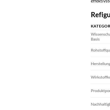
effektivs
Refigu
KATEGOR
Wissenscha
Basis
Rohstoffqua
Herstellun
Wirkstoffk
Produktpor
Nachhaltig