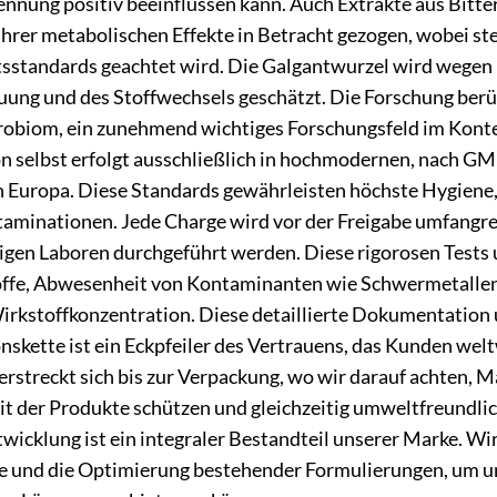
ennung positiv beeinflussen kann. Auch Extrakte aus Bitt
hrer metabolischen Effekte in Betracht gezogen, wobei ste
tsstandards geachtet wird. Die Galgantwurzel wird wegen
uung und des Stoffwechsels geschätzt. Die Forschung berü
biom, ein zunehmend wichtiges Forschungsfeld im Kont
n selbst erfolgt ausschließlich in hochmodernen, nach GMP
n Europa. Diese Standards gewährleisten höchste Hygiene
aminationen. Jede Charge wird vor der Freigabe umfangrei
gen Laboren durchgeführt werden. Diese rigorosen Tests um
offe, Abwesenheit von Kontaminanten wie Schwermetallen
irkstoffkonzentration. Diese detaillierte Dokumentation
skette ist ein Eckpfeiler des Vertrauens, das Kunden welt
erstreckt sich bis zur Verpackung, wo wir darauf achten, M
it der Produkte schützen und gleichzeitig umweltfreundlic
icklung ist ein integraler Bestandteil unserer Marke. Wir
e und die Optimierung bestehender Formulierungen, um un