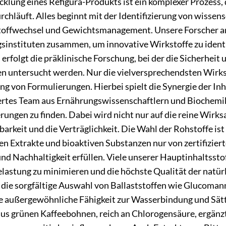
klung eines Refigura-Produkts ist ein komplexer Prozess, 
rchläuft. Alles beginnt mit der Identifizierung von wisse
toffwechsel und Gewichtsmanagement. Unsere Forscher ar
sinstituten zusammen, um innovative Wirkstoffe zu identif
erfolgt die präklinische Forschung, bei der die Sicherheit 
n untersucht werden. Nur die vielversprechendsten Wirkst
g von Formulierungen. Hierbei spielt die Synergie der Inh
iertes Team aus Ernährungswissenschaftlern und Biochemi
ungen zu finden. Dabei wird nicht nur auf die reine Wirks
barkeit und die Verträglichkeit. Die Wahl der Rohstoffe is
en Extrakte und bioaktiven Substanzen nur von zertifizierte
und Nachhaltigkeit erfüllen. Viele unserer Hauptinhaltss
astung zu minimieren und die höchste Qualität der natürli
st die sorgfältige Auswahl von Ballaststoffen wie Glucoma
hre außergewöhnliche Fähigkeit zur Wasserbindung und Sät
aus grünen Kaffeebohnen, reich an Chlorogensäure, ergänz