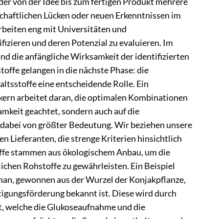
der von der Idee bis zum fertigen Produkt mehrere
nschaftlichen Lücken oder neuen Erkenntnissen im
beiten eng mit Universitäten und
izieren und deren Potenzial zu evaluieren. Im
und die anfängliche Wirksamkeit der identifizierten
offe gelangen in die nächste Phase: die
altsstoffe eine entscheidende Rolle. Ein
kern arbeitet daran, die optimalen Kombinationen
amkeit geachtet, sondern auch auf die
t dabei von größter Bedeutung. Wir beziehen unsere
n Lieferanten, die strenge Kriterien hinsichtlich
toffe stammen aus ökologischem Anbau, um die
chen Rohstoffe zu gewährleisten. Ein Beispiel
nnan, gewonnen aus der Wurzel der Konjakpflanze,
tigungsförderung bekannt ist. Diese wird durch
t, welche die Glukoseaufnahme und die