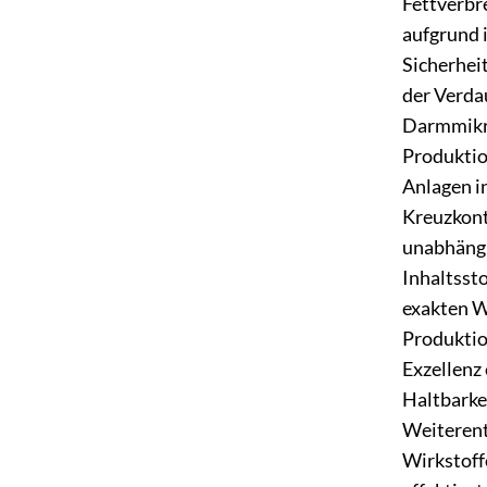
Fettverbr
aufgrund i
Sicherhei
der Verda
Darmmikro
Produktio
Anlagen i
Kreuzkont
unabhängi
Inhaltsst
exakten W
Produktion
Exzellenz 
Haltbarke
Weiterentw
Wirkstoff