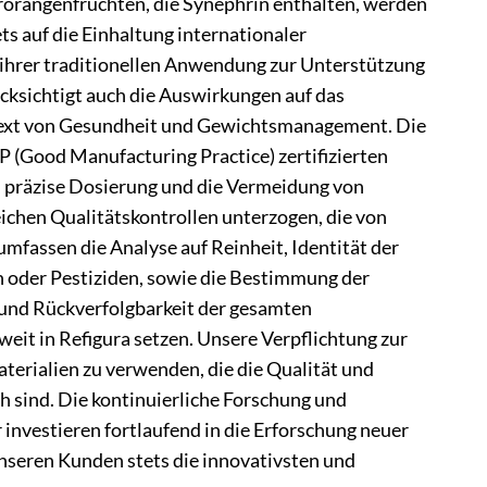
erorangenfrüchten, die Synephrin enthalten, werden
ts auf die Einhaltung internationaler
 ihrer traditionellen Anwendung zur Unterstützung
cksichtigt auch die Auswirkungen auf das
ext von Gesundheit und Gewichtsmanagement. Die
 (Good Manufacturing Practice) zertifizierten
, präzise Dosierung und die Vermeidung von
chen Qualitätskontrollen unterzogen, die von
fassen die Analyse auf Reinheit, Identität der
 oder Pestiziden, sowie die Bestimmung der
 und Rückverfolgbarkeit der gesamten
weit in Refigura setzen. Unsere Verpflichtung zur
aterialien zu verwenden, die die Qualität und
h sind. Die kontinuierliche Forschung und
 investieren fortlaufend in die Erforschung neuer
seren Kunden stets die innovativsten und