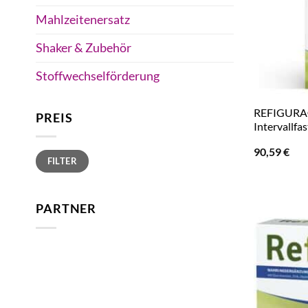
Mahlzeitenersatz
Shaker & Zubehör
Stoffwechselförderung
REFIGURA® 
PREIS
Intervallfa
90,59
€
Min.
Max.
FILTER
Preis
Preis
PARTNER