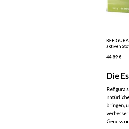
REFIGURA® 
aktiven Sto
44,89
€
Die Es
Refigura s
natürliche
bringen, u
verbesser
Genuss od