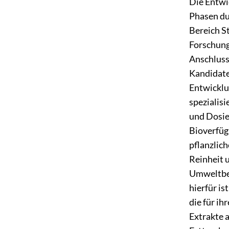
Die Entwic
Phasen du
Bereich S
Forschung
Anschluss 
Kandidate
Entwicklun
spezialis
und Dosier
Bioverfüg
pflanzlich
Reinheit 
Umweltbel
hierfür i
die für i
Extrakte 