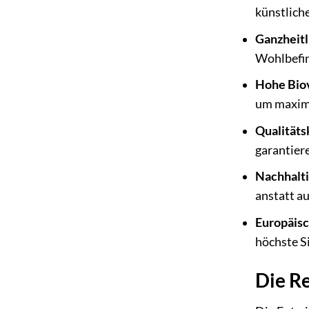
künstlich
Ganzheitl
Wohlbefin
Hohe Biov
um maxima
Qualitäts
garantier
Nachhalti
anstatt au
Europäisc
höchste Si
Die Re