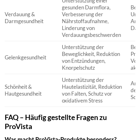
Unterstützung einer
gesunden Darmflora,
Bei 
Verdauung &
Verbesserung der
Unt
Darmgesundheit
Nährstoffaufnahme,
Ant
Linderung von
Dar
Verdauungsbeschwerden
Unterstützung der
Bei
Beweglichkeit, Reduktion
Prä
Gelenkgesundheit
von Entzündungen,
Ver
Knorpelschutz
akt
Unterstützung der
Ant
Schönheit &
Hautelastizität, Reduktion
des
Hautgesundheit
von Falten, Schutz vor
Son
oxidativem Stress
FAQ – Häufig gestellte Fragen zu
ProVista
Was macht ProVista-Produkte besonders?