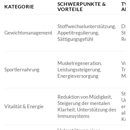
SCHWERPUNKTE &
TY
KATEGORIE
VORTEILE
AN
Stoffwechselunterstützung,
Diä
Gewichtsmanagement
Appetitregulierung,
Sto
Sättigungsgefühl
Red
Muskelregeneration,
Vor
Sportlernahrung
Leistungssteigerung,
Tra
Energieversorgung
Mus
Str
Reduktion von Müdigkeit,
Unt
Steigerung der mentalen
Vitalität & Energie
erh
Klarheit, Unterstützung des
all
Immunsystems
Kör