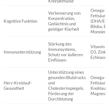
Knorpelmasse
Omega-3
Verbesserung von
Fettsäure
Konzentration,
Kognitive Funktion
(DHA/EPA)
Gedächtnis und
Biloba, B
geistiger Klarheit
Monnieri, 
Stärkung des
Vitamin C
Immunsystems,
Immununterstützung
D3, Zink, 
Schutz vor äußeren
Echinacea
Einflüssen
Unterstützung eines
gesunden Blutdrucks
Omega-3
Herz-Kreislauf-
und
Fettsäure
Gesundheit
Cholesterinspiegels,
Knoblauch
Förderung der
Magnesi
Durchblutung