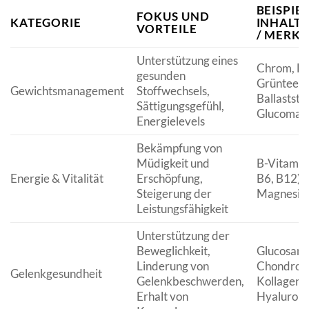
BEISPIE
FOKUS UND
KATEGORIE
INHALT
VORTEILE
/ MERK
Unterstützung eines
Chrom, L-C
gesunden
Grüntee-E
Gewichtsmanagement
Stoffwechsels,
Ballaststof
Sättigungsgefühl,
Glucoman
Energielevels
Bekämpfung von
Müdigkeit und
B-Vitamine
Energie & Vitalität
Erschöpfung,
B6, B12), 
Steigerung der
Magnesiu
Leistungsfähigkeit
Unterstützung der
Beweglichkeit,
Glucosami
Linderung von
Chondroit
Gelenkgesundheit
Gelenkbeschwerden,
Kollagenh
Erhalt von
Hyalurons