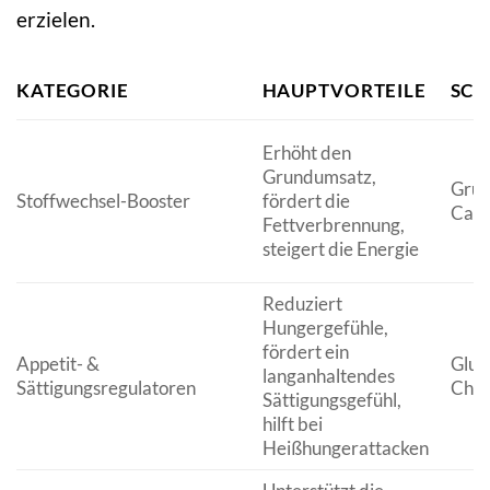
erzielen.
KATEGORIE
HAUPTVORTEILE
SC
Erhöht den
Grundumsatz,
Grün
Stoffwechsel-Booster
fördert die
Carn
Fettverbrennung,
steigert die Energie
Reduziert
Hungergefühle,
fördert ein
Appetit- &
Gluc
langanhaltendes
Sättigungsregulatoren
Chro
Sättigungsgefühl,
hilft bei
Heißhungerattacken