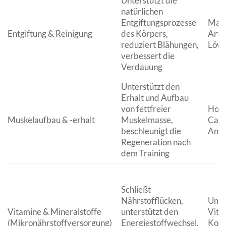
Unterstützt die
natürlichen
Entgiftungsprozesse
Mari
Entgiftung & Reinigung
des Körpers,
Arti
reduziert Blähungen,
Löwe
verbessert die
Verdauung
Unterstützt den
Erhalt und Aufbau
von fettfreier
Hoch
Muskelaufbau & -erhalt
Muskelmasse,
Case
beschleunigt die
Amin
Regeneration nach
dem Training
Schließt
Nährstofflücken,
Umfa
Vitamine & Mineralstoffe
unterstützt den
Vitam
(Mikronährstoffversorgung)
Energiestoffwechsel,
Komp