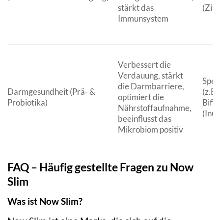
stärkt das
(Zin
Immunsystem
Verbessert die
Verdauung, stärkt
Spez
die Darmbarriere,
Darmgesundheit (Prä- &
(z.B.
optimiert die
Probiotika)
Bifi
Nährstoffaufnahme,
(Inul
beeinflusst das
Mikrobiom positiv
FAQ – Häufig gestellte Fragen zu Now
Slim
Was ist Now Slim?