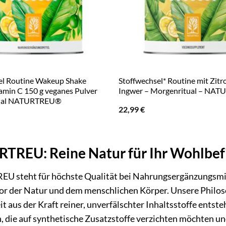
el Routine Wakeup Shake
Stoffwechsel* Routine mit Zitr
tamin C 150 g veganes Pulver
Ingwer – Morgenritual – NA
ual NATURTREU®
22,99
€
TREU: Reine Natur für Ihr Wohlbef
 steht für höchste Qualität bei Nahrungsergänzungsmitt
or der Natur und dem menschlichen Körper. Unsere Philos
 aus der Kraft reiner, unverfälschter Inhaltsstoffe entst
 die auf synthetische Zusatzstoffe verzichten möchten un