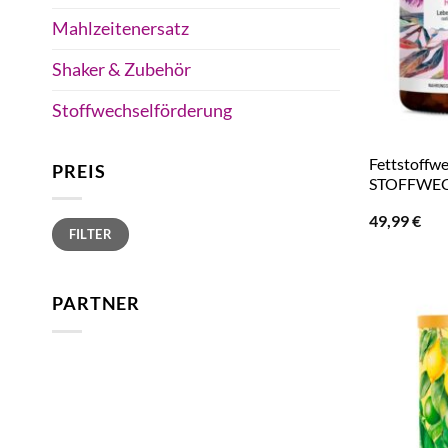
Mahlzeitenersatz
Shaker & Zubehör
Stoffwechselförderung
Fettstoffw
PREIS
STOFFWEC
49,99
€
Min.
Max.
FILTER
Preis
Preis
PARTNER