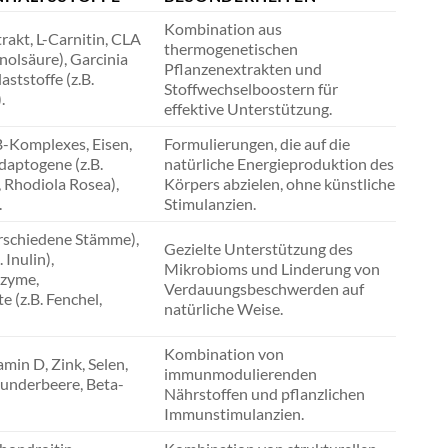
Kombination aus
rakt, L-Carnitin, CLA
thermogenetischen
inolsäure), Garcinia
Pflanzenextrakten und
aststoffe (z.B.
Stoffwechselboostern für
.
effektive Unterstützung.
B-Komplexes, Eisen,
Formulierungen, die auf die
aptogene (z.B.
natürliche Energieproduktion des
Rhodiola Rosea),
Körpers abzielen, ohne künstliche
.
Stimulanzien.
erschiedene Stämme),
Gezielte Unterstützung des
 Inulin),
Mikrobioms und Linderung von
zyme,
Verdauungsbeschwerden auf
e (z.B. Fenchel,
natürliche Weise.
Kombination von
amin D, Zink, Selen,
immunmodulierenden
lunderbeere, Beta-
Nährstoffen und pflanzlichen
Immunstimulanzien.