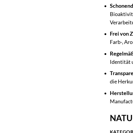
Schonend
Bioaktivi
Verarbeit
Frei von 
Farb-, Aro
Regelmäßi
Identität 
Transpare
die Herku
Herstellu
Manufactur
NATUR
KATEGOR