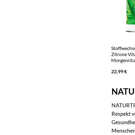
Stoffwechs
Zitrone Vi
Morgenrit
22,99
€
NATUR
NATURTREU
Respekt v
Gesundheit
Menschen,