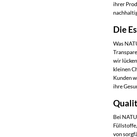
ihrer Prod
nachhalti
Die E
Was NATUR
Transpare
wir lücke
kleinen C
Kunden we
ihre Gesun
Quali
Bei NATUR
Füllstoffe
von sorgf