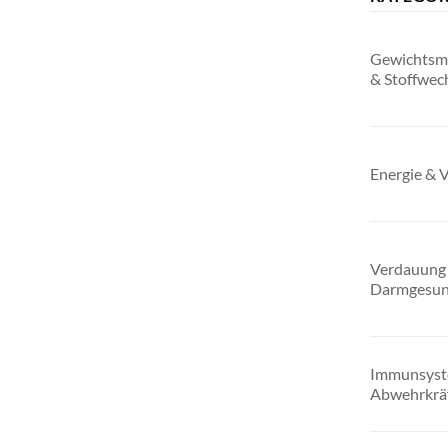
Gewichtsm
& Stoffwec
Energie & V
Verdauung
Darmgesun
Immunsyst
Abwehrkrä