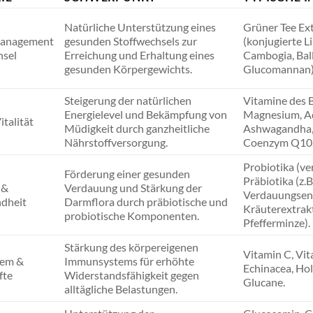
Natürliche Unterstützung eines
Grüner Tee Ext
anagement
gesunden Stoffwechsels zur
(konjugierte L
hsel
Erreichung und Erhaltung eines
Cambogia, Ball
gesunden Körpergewichts.
Glucomannan)
Steigerung der natürlichen
Vitamine des 
Energielevel und Bekämpfung von
Magnesium, Ad
italität
Müdigkeit durch ganzheitliche
Ashwagandha, 
Nährstoffversorgung.
Coenzym Q10
Probiotika (v
Förderung einer gesunden
Präbiotika (z.B.
 &
Verdauung und Stärkung der
Verdauungsen
dheit
Darmflora durch präbiotische und
Kräuterextrakt
probiotische Komponenten.
Pfefferminze).
Stärkung des körpereigenen
Vitamin C, Vit
em &
Immunsystems für erhöhte
Echinacea, Ho
fte
Widerstandsfähigkeit gegen
Glucane.
alltägliche Belastungen.