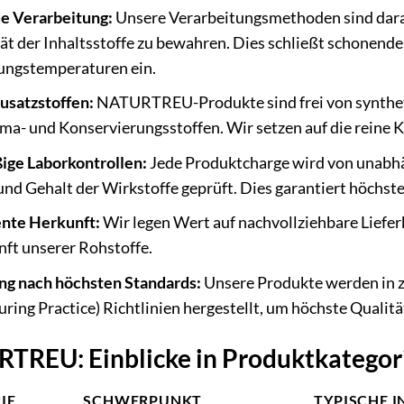
e Verarbeitung:
Unsere Verarbeitungsmethoden sind darauf
tät der Inhaltsstoffe zu bewahren. Dies schließt schonend
ungstemperaturen ein.
Zusatzstoffen:
NATURTREU-Produkte sind frei von synthetis
ma- und Konservierungsstoffen. Wir setzen auf die reine K
ge Laborkontrollen:
Jede Produktcharge wird von unabhän
und Gehalt der Wirkstoffe geprüft. Dies garantiert höchst
nte Herkunft:
Wir legen Wert auf nachvollziehbare Liefe
nft unserer Rohstoffe.
ng nach höchsten Standards:
Unsere Produkte werden in z
ing Practice) Richtlinien hergestellt, um höchste Qualitä
TREU: Einblicke in Produktkategor
IE
SCHWERPUNKT
TYPISCHE 