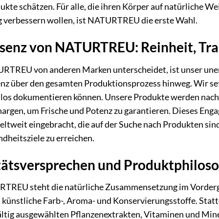
ukte schätzen. Für alle, die ihren Körper auf natürliche W
g verbessern wollen, ist NATURTREU die erste Wahl.
ssenz von NATURTREU: Reinheit, Tr
TREU von anderen Marken unterscheidet, ist unser uners
nz über den gesamten Produktionsprozess hinweg. Wir set
nlos dokumentieren können. Unsere Produkte werden nach s
hargen, um Frische und Potenz zu garantieren. Dieses Enga
ltweit eingebracht, die auf der Suche nach Produkten sind
dheitsziele zu erreichen.
tätsversprechen und Produktphilos
TREU steht die natürliche Zusammensetzung im Vordergr
, künstliche Farb-, Aroma- und Konservierungsstoffe. Stat
ältig ausgewählten Pflanzenextrakten, Vitaminen und Miner