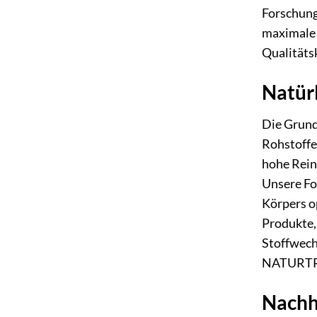
Forschung
maximale E
Qualitäts
Natürl
Die Grund
Rohstoffe
hohe Rein
Unsere For
Körpers o
Produkte, 
Stoffwech
NATURTREU
Nachh