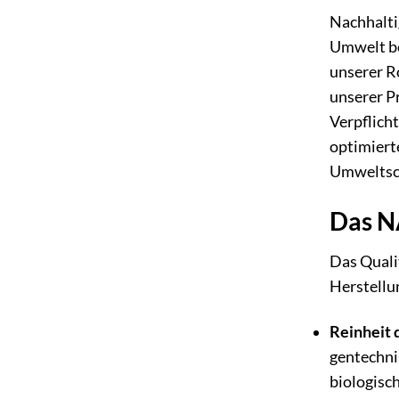
Nachhalti
Umwelt be
unserer R
unserer P
Verpflich
optimiert
Umweltsch
Das N
Das Quali
Herstellu
Reinheit 
gentechni
biologisc