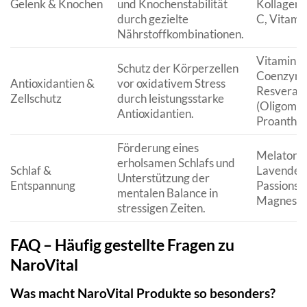
Gelenk & Knochen
und Knochenstabilität
Kollagenp
durch gezielte
C, Vitami
Nährstoffkombinationen.
Vitamin C,
Schutz der Körperzellen
Coenzym 
Antioxidantien &
vor oxidativem Stress
Resveratr
Zellschutz
durch leistungsstarke
(Oligome
Antioxidantien.
Proanthoc
Förderung eines
Melatonin
erholsamen Schlafs und
Schlaf &
Lavendelö
Unterstützung der
Entspannung
Passionsb
mentalen Balance in
Magnesi
stressigen Zeiten.
FAQ – Häufig gestellte Fragen zu
NaroVital
Was macht NaroVital Produkte so besonders?