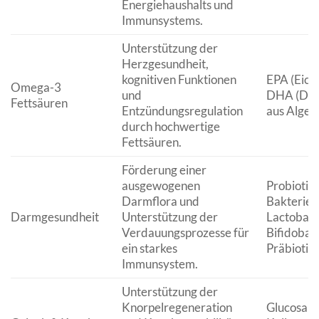
Energiehaushalts und
Immunsystems.
Unterstützung der
Herzgesundheit,
kognitiven Funktionen
EPA (Eico
Omega-3
und
DHA (Doc
Fettsäuren
Entzündungsregulation
aus Algenö
durch hochwertige
Fettsäuren.
Förderung einer
ausgewogenen
Probiotis
Darmflora und
Bakterienk
Darmgesundheit
Unterstützung der
Lactobacil
Verdauungsprozesse für
Bifidobac
ein starkes
Präbiotika
Immunsystem.
Unterstützung der
Knorpelregeneration
Glucosami