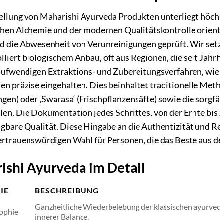
ellung von Maharishi Ayurveda Produkten unterliegt höchst
chen Alchemie und der modernen Qualitätskontrolle orienti
d die Abwesenheit von Verunreinigungen geprüft. Wir setz
lliert biologischem Anbau, oft aus Regionen, die seit Jah
 aufwendigen Extraktions- und Zubereitungsverfahren, wie 
den präzise eingehalten. Dies beinhaltet traditionelle Me
gen) oder ‚Swarasa‘ (Frischpflanzensäfte) sowie die sorgf
len. Die Dokumentation jedes Schrittes, von der Ernte bi
lgbare Qualität. Diese Hingabe an die Authentizität und R
vertrauenswürdigen Wahl für Personen, die das Beste aus 
ishi Ayurveda im Detail
IE
BESCHREIBUNG
Ganzheitliche Wiederbelebung der klassischen ayurved
ophie
innerer Balance.