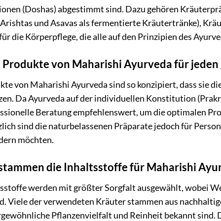
ionen (Doshas) abgestimmt sind. Dazu gehören Kräuterpr
 Arishtas und Asavas als fermentierte Kräutertränke), Krä
ür die Körperpflege, die alle auf den Prinzipien des Ayurve
e Produkte von Maharishi Ayurveda für jeden
kte von Maharishi Ayurveda sind so konzipiert, dass sie d
en. Da Ayurveda auf der individuellen Konstitution (Prakrit
essionelle Beratung empfehlenswert, um die optimalen Prod
lich sind die naturbelassenen Präparate jedoch für Person
dern möchten.
tammen die Inhaltsstoffe für Maharishi Ayu
tsstoffe werden mit größter Sorgfalt ausgewählt, wobei W
d. Viele der verwendeten Kräuter stammen aus nachhaltigen
rgewöhnliche Pflanzenvielfalt und Reinheit bekannt sind. 