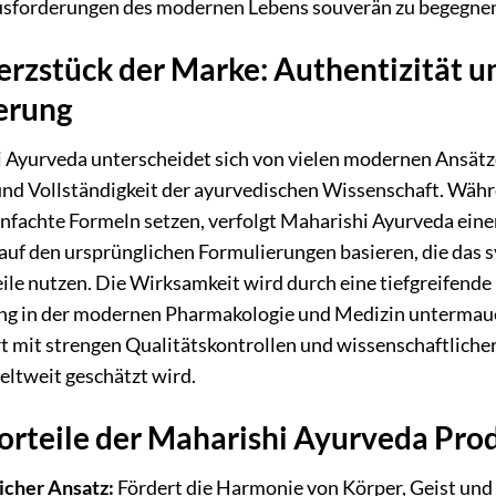
sforderungen des modernen Lebens souverän zu begegne
rzstück der Marke: Authentizität u
erung
 Ayurveda unterscheidet sich von vielen modernen Ansätze
und Vollständigkeit der ayurvedischen Wissenschaft. Währe
infachte Formeln setzen, verfolgt Maharishi Ayurveda eine
auf den ursprünglichen Formulierungen basieren, die das s
ile nutzen. Die Wirksamkeit wird durch eine tiefgreifende
 in der modernen Pharmakologie und Medizin untermauert
 mit strengen Qualitätskontrollen und wissenschaftlicher 
ltweit geschätzt wird.
orteile der Maharishi Ayurveda Pro
icher Ansatz:
Fördert die Harmonie von Körper, Geist und