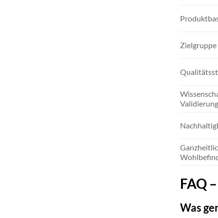
Produktbas
Zielgruppe
Qualitätss
Wissenscha
Validierun
Nachhaltig
Ganzheitli
Wohlbefin
FAQ – 
Was gen