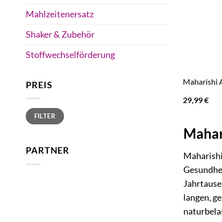
Mahlzeitenersatz
Shaker & Zubehör
Stoffwechselförderung
Maharishi 
PREIS
29,99
€
Min.
Max.
FILTER
Preis
Preis
Mahar
PARTNER
Maharishi
Gesundhei
Jahrtause
langen, g
naturbela