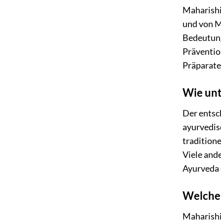
Maharishi
und von M
Bedeutung
Präventio
Präparate
Wie unt
Der entsch
ayurvedisc
tradition
Viele and
Ayurveda 
Welche 
Maharishi 