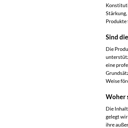
Konstitut
Stärkung,
Produkte f
Sind di
Die Produ
unterstütz
eine prof
Grundsätz
Weise för
Woher s
Die Inhal
gelegt wir
ihre auße