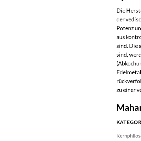
Die Herst
der vedis
Potenz un
aus kontro
sind. Die
sind, wer
(Abkochun
Edelmetal
rückverfo
zu einer 
Mahar
KATEGOR
Kernphilos