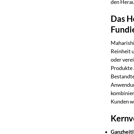
den Herau
Das He
Fundi
Maharishi
Reinheit 
oder vere
Produkte 
Bestandte
Anwendung
kombiniert
Kunden we
Kernv
Ganzheitl