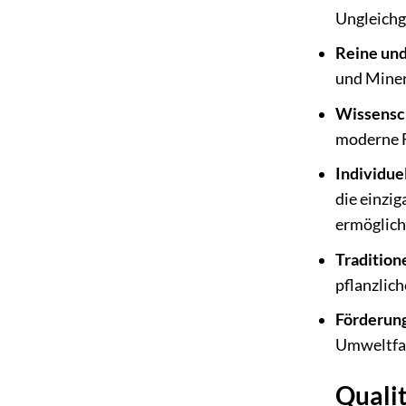
Ungleichg
Reine und
und Minera
Wissensch
moderne F
Individuel
die einzi
ermöglich
Tradition
pflanzlic
Förderung
Umweltfa
Qualit