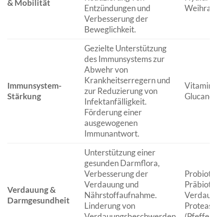
& Mobilität
Entzündungen und
Weihrauc
Verbesserung der
Beweglichkeit.
Gezielte Unterstützung
des Immunsystems zur
Abwehr von
Krankheitserregern und
Immunsystem-
Vitamin C
zur Reduzierung von
Stärkung
Glucane,
Infektanfälligkeit.
Förderung einer
ausgewogenen
Immunantwort.
Unterstützung einer
gesunden Darmflora,
Verbesserung der
Probioti
Verdauung und
Präbiotik
Verdauung &
Nährstoffaufnahme.
Verdauun
Darmgesundheit
Linderung von
Protease
Verdauungsbeschwerden
(Pfefferm