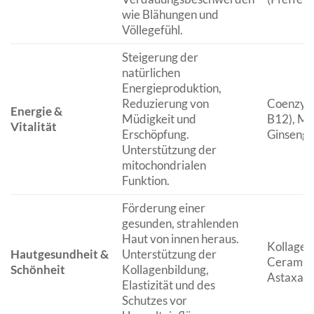
wie Blähungen und
Völlegefühl.
Steigerung der
natürlichen
Energieproduktion,
Reduzierung von
Coenzym 
Energie &
Müdigkeit und
B12), Ma
Vitalität
Erschöpfung.
Ginseng 
Unterstützung der
mitochondrialen
Funktion.
Förderung einer
gesunden, strahlenden
Haut von innen heraus.
Kollagen
Hautgesundheit &
Unterstützung der
Ceramide
Schönheit
Kollagenbildung,
Astaxanth
Elastizität und des
Schutzes vor