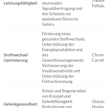
Theanin,
Leistungsfähigkeit
neuronalen
Fettsäur
Signalübertragung und
des Schutzes vor
oxidativem Stress im
Gehirn.
Förderung eines
gesunden Stoffwechsels,
Unterstützung der
Energieproduktion und
Stoffwechsel-
des
Chrom, G
Optimierung
Gewichtsmanagements.
Carnitin,
Verbesserung der
Insulinsensitivität und
Unterstützung der
Fettverbrennung.
Schutz und Regeneration
von Knorpel und
Gelenkflüssigkeit.
Glucosam
Gelenkgesundheit
Reduzierung von
Hyaluron