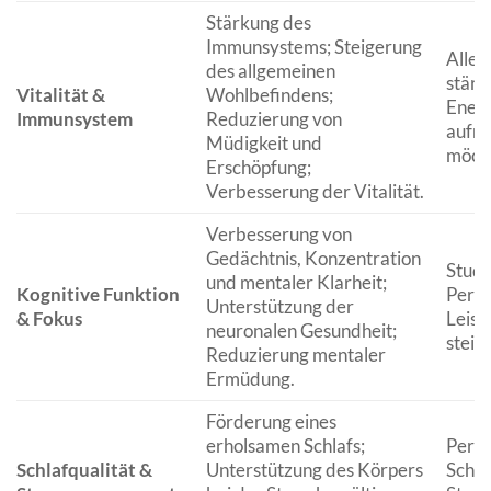
Stärkung des
Immunsystems; Steigerung
Alle,
des allgemeinen
stärk
Vitalität &
Wohlbefindens;
Energ
Immunsystem
Reduzierung von
aufre
Müdigkeit und
möch
Erschöpfung;
Verbesserung der Vitalität.
Verbesserung von
Gedächtnis, Konzentration
Stude
und mentaler Klarheit;
Kognitive Funktion
Perso
Unterstützung der
& Fokus
Leist
neuronalen Gesundheit;
steig
Reduzierung mentaler
Ermüdung.
Förderung eines
erholsamen Schlafs;
Perso
Schlafqualität &
Unterstützung des Körpers
Schla