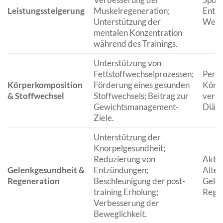
Leistungssteigerung
Muskelregeneration;
Enthu
Unterstützung der
Wettk
mentalen Konzentration
während des Trainings.
Unterstützung von
Fettstoffwechselprozessen;
Perso
Körperkomposition
Förderung eines gesunden
Körp
& Stoffwechsel
Stoffwechsels; Beitrag zur
verbe
Gewichtsmanagement-
Diät-
Ziele.
Unterstützung der
Knorpelgesundheit;
Reduzierung von
Aktiv
Gelenkgesundheit &
Entzündungen;
Alter
Regeneration
Beschleunigung der post-
Gele
training Erholung;
Regen
Verbesserung der
Beweglichkeit.