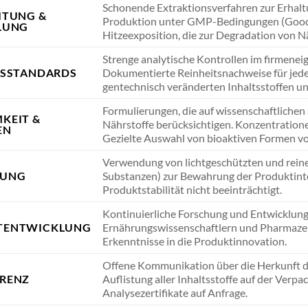
Schonende Extraktionsverfahren zur Erhaltu
ITUNG &
Produktion unter GMP-Bedingungen (Good 
LUNG
Hitzeexposition, die zur Degradation von N
Strenge analytische Kontrollen im firmenei
TSSTANDARDS
Dokumentierte Reinheitsnachweise für jeden 
gentechnisch veränderten Inhaltsstoffen un
Formulierungen, die auf wissenschaftlichen
KEIT &
Nährstoffe berücksichtigen. Konzentration
EN
Gezielte Auswahl von bioaktiven Formen vo
Verwendung von lichtgeschützten und reinen
KUNG
Substanzen) zur Bewahrung der Produktinte
Produktstabilität nicht beeinträchtigt.
Kontinuierliche Forschung und Entwicklung
TENTWICKLUNG
Ernährungswissenschaftlern und Pharmazeu
Erkenntnisse in die Produktinnovation.
Offene Kommunikation über die Herkunft de
RENZ
Auflistung aller Inhaltsstoffe auf der Verp
Analysezertifikate auf Anfrage.