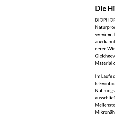
Die H
BIOPHORA 
Naturprod
vereinen,
anerkannt
deren Wirk
Gleichgewi
Material 
Im Laufe 
Erkenntni
Nahrungse
ausschlie
Meilenstei
Mikronähr