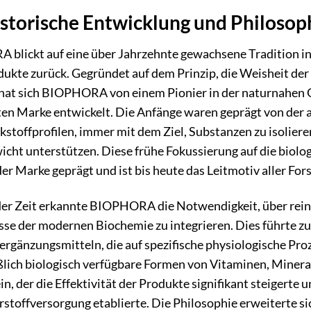
istorische Entwicklung und Philos
blickt auf eine über Jahrzehnte gewachsene Tradition in
ukte zurück. Gegründet auf dem Prinzip, die Weisheit der 
 hat sich BIOPHORA von einem Pionier in der naturnahen 
en Marke entwickelt. Die Anfänge waren geprägt von der 
stoffprofilen, immer mit dem Ziel, Substanzen zu isolieren
cht unterstützen. Diese frühe Fokussierung auf die biolog
der Marke geprägt und ist bis heute das Leitmotiv aller F
der Zeit erkannte BIOPHORA die Notwendigkeit, über rein
sse der modernen Biochemie zu integrieren. Dies führte z
rgänzungsmitteln, die auf spezifische physiologische Pro
ßlich biologisch verfügbare Formen von Vitaminen, Miner
n, der die Effektivität der Produkte signifikant steigert
stoffversorgung etablierte. Die Philosophie erweiterte si