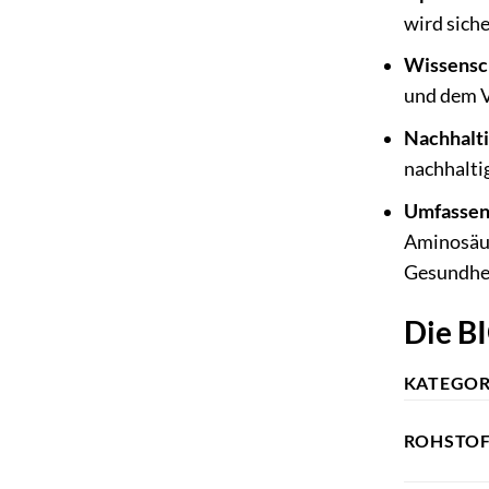
wird sich
Wissensch
und dem V
Nachhalti
nachhalti
Umfassen
Aminosäur
Gesundhei
Die BI
KATEGOR
ROHSTO