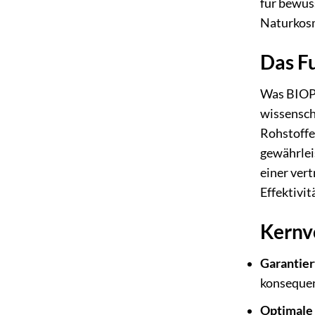
für bewus
Naturkosm
Das F
Was BIOPH
wissensch
Rohstoffe
gewährlei
einer ver
Effektivit
Kernv
Garantier
konsequen
Optimale 