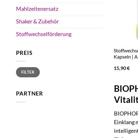
Mahlzeitenersatz
Shaker & Zubehör
Stoffwechselförderung
Stoffwechse
PREIS
Kapseln | 
15,90
€
Min.
Max.
FILTER
Preis
Preis
BIOPHO
PARTNER
Vitali
BIOPHORA 
Einklang 
intellige