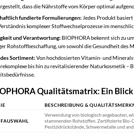
ergestellt, dass die Nährstoffe vom Körper optimal aufg
aftlich fundierte Formulierungen:
Jedes Produkt basiert 
erständnis komplexer Stoffwechselprozesse im menschlic
gkeit und Verantwortung:
BIOPHORA bekennt sich zu um
ger Rohstoffbeschaffung, um sowohl die Gesundheit des Me
des Sortiment:
Von hochdosierten Vitamin- und Mineralst
ekomplexe bis hin zu revitalisierender Naturkosmetik – 
tsbedürfnisse.
OPHORA Qualitätsmatrix: Ein Blick 
IE
BESCHREIBUNG & QUALITÄTSMERK
Verwendung von biologisch angebauten, wi
FFAUSWAHL
stammenden Rohstoffen. Zertifizierte Bio-
Pestizidrückstände, Schwermetalle und an