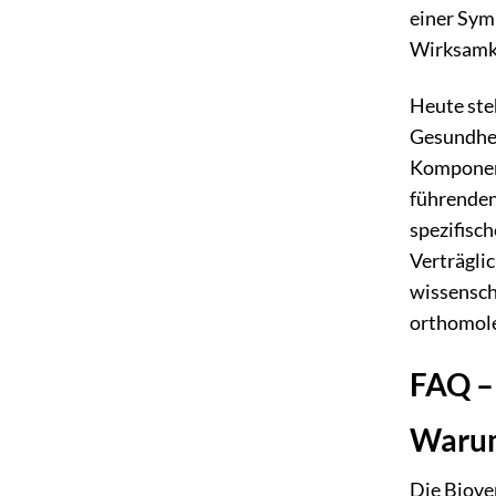
einer Sym
Wirksamke
Heute ste
Gesundhei
Komponente
führenden 
spezifisc
Verträglic
wissensch
orthomole
FAQ –
Warum
Die Biove