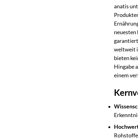
anatis un
Produkten
Ernährung
neuesten 
garantiert
weltweit i
bieten ke
Hingabe a
einem ver
Kernvo
Wissensch
Erkenntni
Hochwerti
Rohstoffe