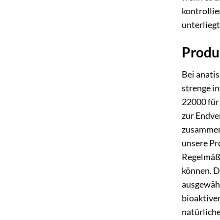
kontrolli
unterliegt
Produ
Bei anati
strenge i
22000 für 
zur Endve
zusammen,
unsere Pr
Regelmäßig
können. D
ausgewähl
bioaktive
natürlich