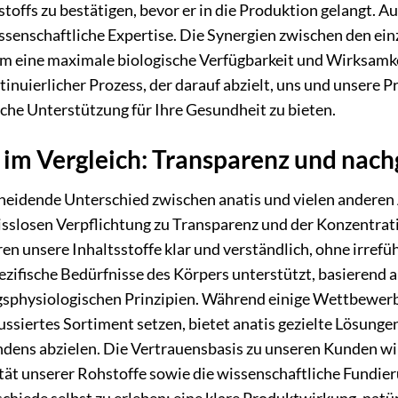
toffs zu bestätigen, bevor er in die Produktion gelangt. 
issenschaftliche Expertise. Die Synergien zwischen den ei
um eine maximale biologische Verfügbarkeit und Wirksamk
ntinuierlicher Prozess, der darauf abzielt, uns und unsere 
che Unterstützung für Ihre Gesundheit zu bieten.
s im Vergleich: Transparenz und na
heidende Unterschied zwischen anatis und vielen anderen 
slosen Verpflichtung zu Transparenz und der Konzentrat
en unsere Inhaltsstoffe klar und verständlich, ohne irref
ezifische Bedürfnisse des Körpers unterstützt, basierend 
sphysiologischen Prinzipien. Während einige Wettbewerber 
ssiertes Sortiment setzen, bietet anatis gezielte Lösungen
dens abzielen. Die Vertrauensbasis zu unseren Kunden w
ät unserer Rohstoffe sowie die wissenschaftliche Fundieru