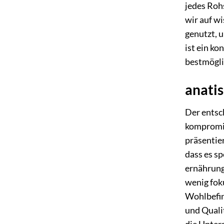
jedes Rohs
wir auf w
genutzt, 
ist ein ko
bestmögli
anati
Der entsc
kompromis
präsentier
dass es sp
ernährung
wenig foku
Wohlbefin
und Qualit