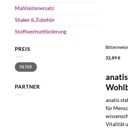
Mahlzeitenersatz
Shaker & Zubehör
Stoffwechselförderung
Bittermelo
PREIS
32,89
€
Min.
Max.
FILTER
Preis
Preis
anatis
Wohlb
PARTNER
anatis ste
für Mensc
wissensch
Vitalität 