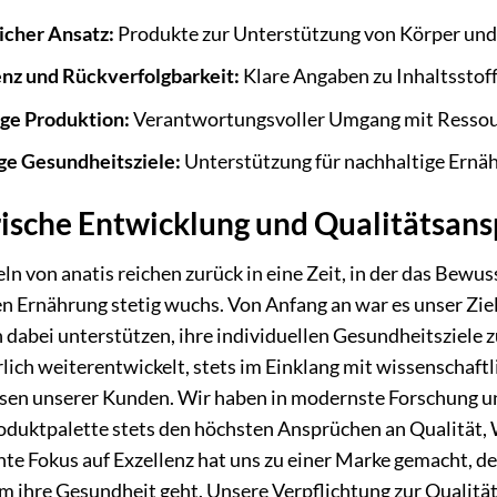
icher Ansatz:
Produkte zur Unterstützung von Körper und 
nz und Rückverfolgbarkeit:
Klare Angaben zu Inhaltsstof
ge Produktion:
Verantwortungsvoller Umgang mit Ressou
ige Gesundheitsziele:
Unterstützung für nachhaltige Ern
rische Entwicklung und Qualitätsan
ln von anatis reichen zurück in eine Zeit, in der das Bew
en Ernährung stetig wuchs. Von Anfang an war es unser Zie
abei unterstützen, ihre individuellen Gesundheitsziele zu
lich weiterentwickelt, stets im Einklang mit wissenschaft
sen unserer Kunden. Wir haben in modernste Forschung und
oduktpalette stets den höchsten Ansprüchen an Qualität, 
te Fokus auf Exzellenz hat uns zu einer Marke gemacht, d
m ihre Gesundheit geht. Unsere Verpflichtung zur Qualität