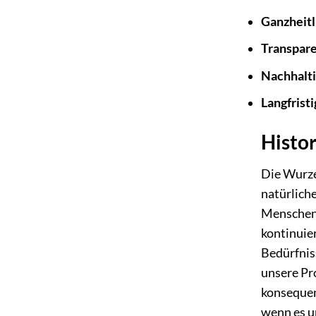
Ganzheitl
Transpare
Nachhalti
Langfrist
Histo
Die Wurze
natürlich
Menschen d
kontinuier
Bedürfnis
unsere Pr
konsequen
wenn es u