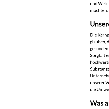
und Wirks
möchten.
Unsere
Die Kernp
glauben, 
gesunden 
Sorgfalt e
hochwerti
Substanzen
Unternehm
unserer V
die Umwelt
Was an