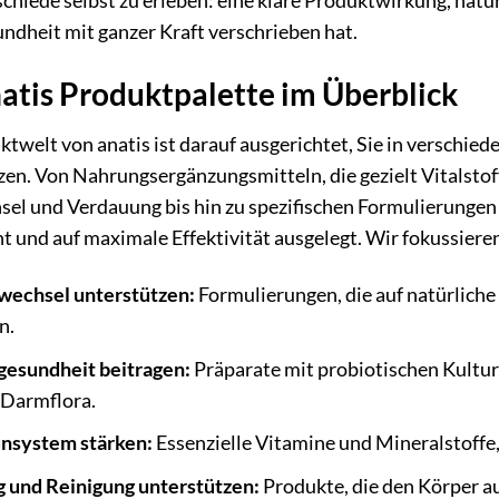
chiede selbst zu erleben: eine klare Produktwirkung, natü
ndheit mit ganzer Kraft verschrieben hat.
atis Produktpalette im Überblick
twelt von anatis ist darauf ausgerichtet, Sie in verschie
en. Von Nahrungsergänzungsmitteln, die gezielt Vitalstoff
sel und Verdauung bis hin zu spezifischen Formulierungen 
 und auf maximale Effektivität ausgelegt. Wir fokussieren
wechsel unterstützen:
Formulierungen, die auf natürliche
n.
esundheit beitragen:
Präparate mit probiotischen Kultur
Darmflora.
nsystem stärken:
Essenzielle Vitamine und Mineralstoffe,
g und Reinigung unterstützen:
Produkte, die den Körper a