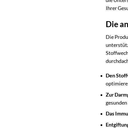
die Unters
Ihrer Gesu
Die an
Die Produk
unterstütz
Stoffwech
durchdacht
Den Stoff
optimiere
Zur Darmg
gesunden 
Das Immu
Entgiftun