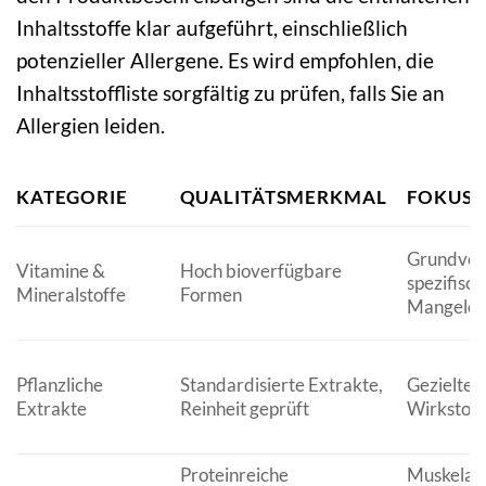
Inhaltsstoffe klar aufgeführt, einschließlich
potenzieller Allergene. Es wird empfohlen, die
Inhaltsstoffliste sorgfältig zu prüfen, falls Sie an
Allergien leiden.
KATEGORIE
QUALITÄTSMERKMAL
FOKUS
Grundver
Vitamine &
Hoch bioverfügbare
spezifisch
Mineralstoffe
Formen
Mangeler
Pflanzliche
Standardisierte Extrakte,
Gezielte p
Extrakte
Reinheit geprüft
Wirkstoff
Proteinreiche
Muskelau