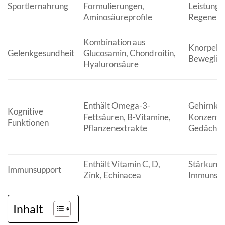
Sportlernahrung
Formulierungen,
Leistungs
Aminosäureprofile
Regenera
Kombination aus
Knorpelge
Gelenkgesundheit
Glucosamin, Chondroitin,
Beweglich
Hyaluronsäure
Enthält Omega-3-
Gehirnlei
Kognitive
Fettsäuren, B-Vitamine,
Konzentra
Funktionen
Pflanzenextrakte
Gedächtn
Enthält Vitamin C, D,
Stärkung 
Immunsupport
Zink, Echinacea
Immunsys
Inhalt