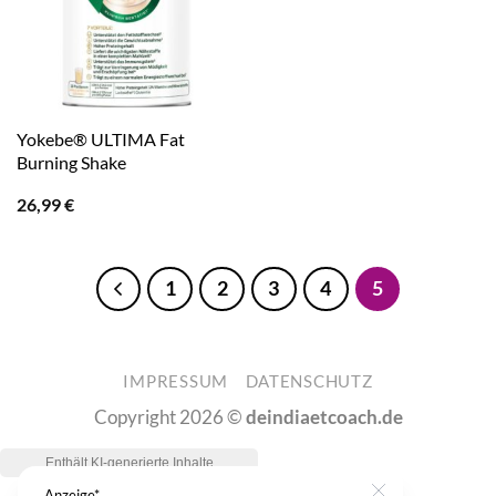
Yokebe® ULTIMA Fat
Burning Shake
26,99
€
1
2
3
4
5
IMPRESSUM
DATENSCHUTZ
Copyright 2026 ©
deindiaetcoach.de
Anzeige*