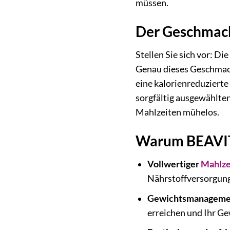
müssen.
Der Geschmacks
Stellen Sie sich vor: Di
Genau dieses Geschmack
eine kalorienreduzierte
sorgfältig ausgewählte
Mahlzeiten mühelos.
Warum BEAVITA 
Vollwertiger
Mahlze
Nährstoffversorgung
Gewichtsmanagemen
erreichen und Ihr Gew