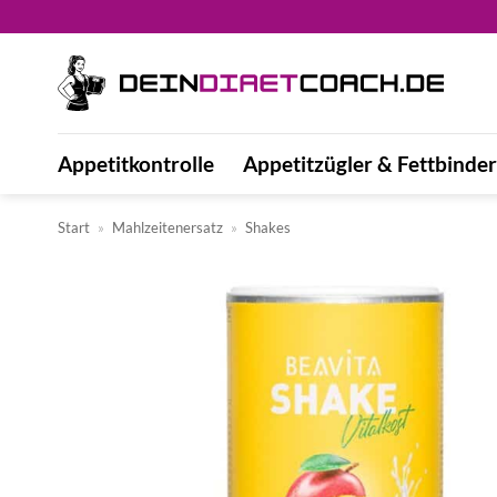
Zum
Inhalt
springen
Appetitkontrolle
Appetitzügler & Fettbinder
Start
»
Mahlzeitenersatz
»
Shakes