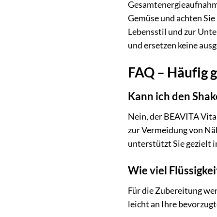
Gesamtenergieaufnahme 
Gemüse und achten Sie a
Lebensstil und zur Unt
und ersetzen keine aus
FAQ – Häufig g
Kann ich den Shake
Nein, der BEAVITA Vital
zur Vermeidung von Näh
unterstützt Sie gezielt
Wie viel Flüssigke
Für die Zubereitung wer
leicht an Ihre bevorzug