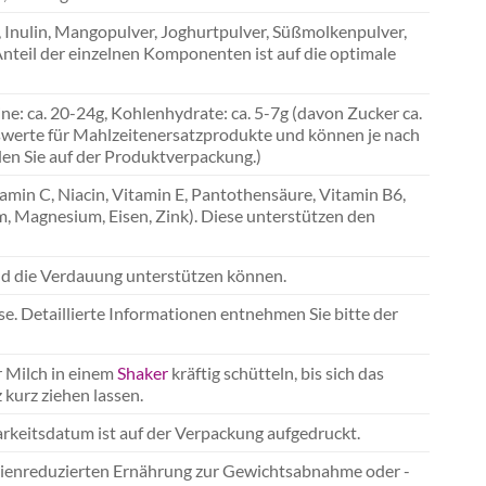
 Inulin, Mangopulver, Joghurtpulver, Süßmolkenpulver,
nteil der einzelnen Komponenten ist auf die optimale
eine: ca. 20-24g, Kohlenhydrate: ca. 5-7g (davon Zucker ca.
ttswerte für Mahlzeitenersatzprodukte und können je nach
en Sie auf der Produktverpackung.)
tamin C, Niacin, Vitamin E, Pantothensäure, Vitamin B6,
um, Magnesium, Eisen, Zink). Diese unterstützen den
 und die Verdauung unterstützen können.
se. Detaillierte Informationen entnehmen Sie bitte der
r Milch in einem
Shaker
kräftig schütteln, bis sich das
 kurz ziehen lassen.
rkeitsdatum ist auf der Verpackung aufgedruckt.
orienreduzierten Ernährung zur Gewichtsabnahme oder -