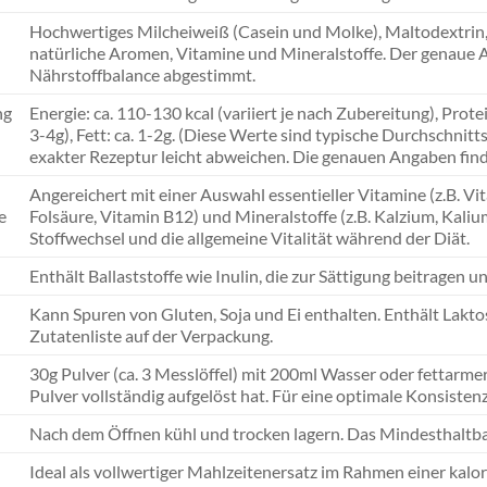
Hochwertiges Milcheiweiß (Casein und Molke), Maltodextrin,
natürliche Aromen, Vitamine und Mineralstoffe. Der genaue A
Nährstoffbalance abgestimmt.
ng
Energie: ca. 110-130 kcal (variiert je nach Zubereitung), Prot
3-4g), Fett: ca. 1-2g. (Diese Werte sind typische Durchschni
exakter Rezeptur leicht abweichen. Die genauen Angaben find
Angereichert mit einer Auswahl essentieller Vitamine (z.B. Vi
e
Folsäure, Vitamin B12) und Mineralstoffe (z.B. Kalzium, Kali
Stoffwechsel und die allgemeine Vitalität während der Diät.
Enthält Ballaststoffe wie Inulin, die zur Sättigung beitragen
Kann Spuren von Gluten, Soja und Ei enthalten. Enthält Lakto
Zutatenliste auf der Verpackung.
30g Pulver (ca. 3 Messlöffel) mit 200ml Wasser oder fettarme
Pulver vollständig aufgelöst hat. Für eine optimale Konsistenz
Nach dem Öffnen kühl und trocken lagern. Das Mindesthaltba
Ideal als vollwertiger Mahlzeitenersatz im Rahmen einer kal