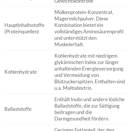
Gewichtskontrolle
Molkenprotein-Konzentrat,
Magermilchpulver. Diese
Hauptinhaltsstoffe
Kombination bietet ein
(Proteinquellen)
vollständiges Aminosäurenprofil
und unterstützt den
Muskelerhalt.
Kohlenhydrate mit niedrigem
glykämischen Index zur länger
anhaltenden Energieversorgung
Kohlenhydrate
und Vermeidung von
Blutzuckerspitzen. Enthalten sind
u.a. Maltodextrin.
Enthält Inulin und andere lösliche
Ballaststoffe, die zur Sättigung
Ballaststoffe
beitragen und die
Darmgesundheit fördern.
Geringer Fettanteil, der den