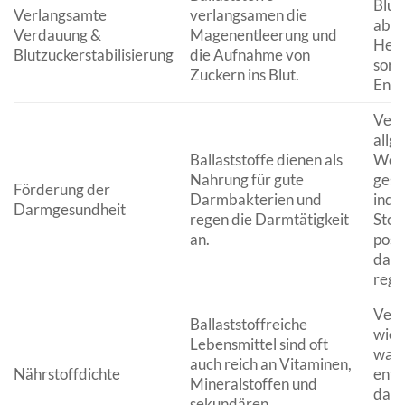
Blut
Verlangsamte
verlangsamen die
abfäl
Verdauung &
Magenentleerung und
Heiß
Blutzuckerstabilisierung
die Aufnahme von
sorg
Zuckern ins Blut.
Ener
Verb
allg
Ballaststoffe dienen als
Wohl
Nahrung für gute
gesu
Förderung der
Darmbakterien und
indi
Darmgesundheit
regen die Darmtätigkeit
Stof
an.
posi
das 
regu
Vers
Ballaststoffreiche
wich
Lebensmittel sind oft
was 
auch reich an Vitaminen,
Nährstoffdichte
entg
Mineralstoffen und
das 
sekundären