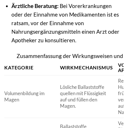
Ärztliche Beratung:
Bei Vorerkrankungen
oder der Einnahme von Medikamenten ist es
ratsam, vor der Einnahme von
Nahrungsergänzungsmitteln einen Arzt oder
Apotheker zu konsultieren.
Zusammenfassung der Wirkungsweisen und Vort
VOR
KATEGORIE
WIRKMECHANISMUS
APP
Redu
Lösliche Ballaststoffe
Hung
Volumenbildung im
quellen mit Flüssigkeit
früh
Magen
auf und füllen den
verr
Magen.
auf
Nah
Verh
Ballaststoffe